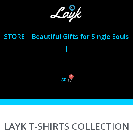
STORE | Beautiful Gifts for Single Souls
|
$
0
LAYK T-SHIRTS COLLECTION