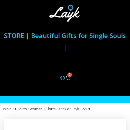
STORE | Beautiful Gifts for Single Souls
|
$
0
Inicio
/
T-Shirts
/
Women T-Shirts
/ Trick or Layk T-Shirt