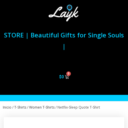
STORE | Beautiful Gifts for Single Souls
|
$
0
Inicio
/
T-Shirts
/
Women T-Shirts
/ Netflix-Sleep Quote T-Shirt