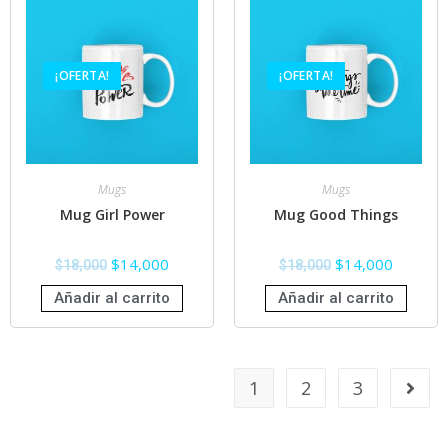
¡OFERTA!
¡OFERTA!
Mugs
Mugs
Mug Girl Power
Mug Good Things
$
14,000
$
14,000
$
18,000
$
18,000
Añadir al carrito
Añadir al carrito
1
2
3