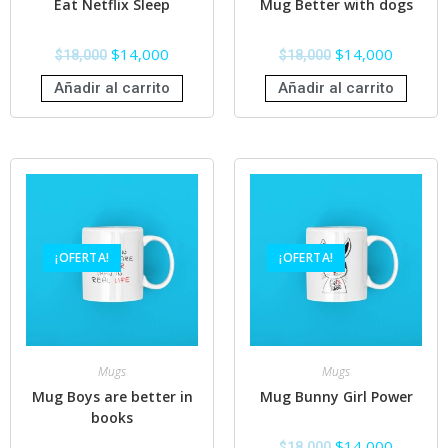
Eat Netflix Sleep
Mug Better with dogs
$
14,000
$
14,000
$
18,000
$
18,000
Añadir al carrito
Añadir al carrito
¡OFERTA!
¡OFERTA!
Mugs
Mugs
Mug Boys are better in
Mug Bunny Girl Power
books
$
14,000
$
18,000