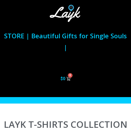
STORE | Beautiful Gifts for Single Souls
|
$
0
LAYK T-SHIRTS COLLECTION