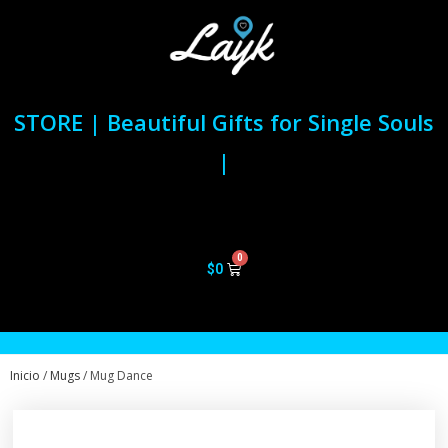
STORE | Beautiful Gifts for Single Souls
|
$
0
Inicio
/
Mugs
/ Mug Dance