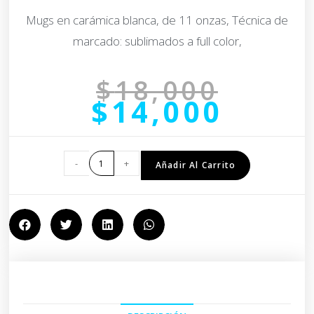
Mugs en carámica blanca, de 11 onzas, Técnica de
marcado: sublimados a full color,
$
18,000
$
14,000
-
+
Añadir Al Carrito