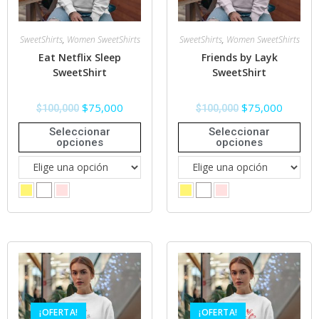
SweetShirts
,
Women SweetShirts
SweetShirts
,
Women SweetShirts
Eat Netflix Sleep
Friends by Layk
SweetShirt
SweetShirt
$
75,000
$
75,000
$
100,000
$
100,000
Seleccionar
Seleccionar
opciones
opciones
¡OFERTA!
¡OFERTA!