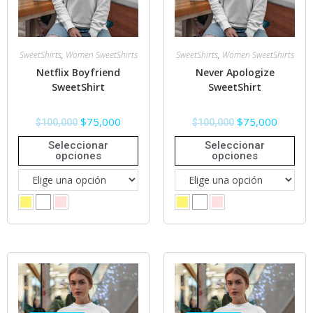
SweetShirts
,
Women SweetShirts
SweetShirts
,
Women SweetShirts
Netflix Boyfriend
Never Apologize
SweetShirt
SweetShirt
$
75,000
$
75,000
$
100,000
$
100,000
Seleccionar
Seleccionar
opciones
opciones