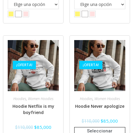
¡OFERTA!
¡OFERTA!
Hoodies
,
Women Hoodies
Hoodies
,
Women Hoodies
Hoodie Netflix is my
Hoodie Never apologize
boyfriend
$
85,000
$
110,000
$
85,000
$
110,000
Seleccionar