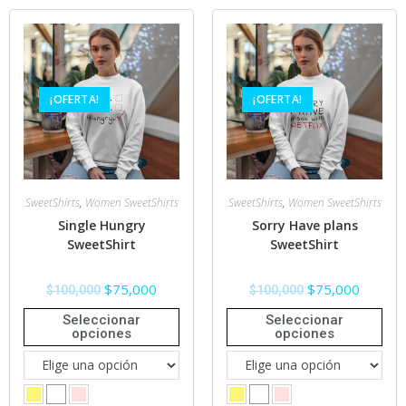
¡OFERTA!
¡OFERTA!
SweetShirts
,
Women SweetShirts
SweetShirts
,
Women SweetShirts
Single Hungry
Sorry Have plans
SweetShirt
SweetShirt
$
75,000
$
75,000
$
100,000
$
100,000
Seleccionar
Seleccionar
opciones
opciones