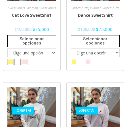
SweetShirts
,
Women SweetShirts
SweetShirts
,
Women SweetShirts
Cat Love SweetShirt
Dance SweetShirt
$
75,000
$
75,000
$
100,000
$
100,000
Seleccionar
Seleccionar
opciones
opciones
¡OFERTA!
¡OFERTA!