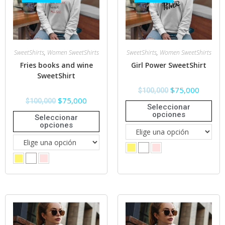
SweetShirts
,
Women SweetShirts
SweetShirts
,
Women SweetShirts
Fries books and wine
Girl Power SweetShirt
SweetShirt
$
75,000
$
100,000
$
75,000
$
100,000
Seleccionar
opciones
Seleccionar
opciones