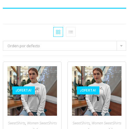
Orden por defecto
¡OFERTA!
¡OFERTA!
SweetShirts
,
Women SweetShirts
SweetShirts
,
Women SweetShirts