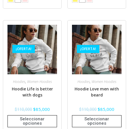
¡OFERTA!
¡OFERTA!
Hoodies
,
Women Hoodies
Hoodies
,
Women Hoodies
Hoodie Life is better
Hoodie Love men with
with dogs
beard
$
85,000
$
85,000
$
110,000
$
110,000
Seleccionar
Seleccionar
opciones
opciones