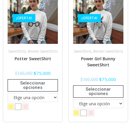
¡OFERTA!
¡OFERTA!
SweetShirts
,
Women SweetShirts
SweetShirts
,
Women SweetShirts
Potter SweetShirt
Power Girl Bunny
SweetShirt
$
75,000
$
100,000
$
75,000
$
100,000
Seleccionar
opciones
Seleccionar
opciones