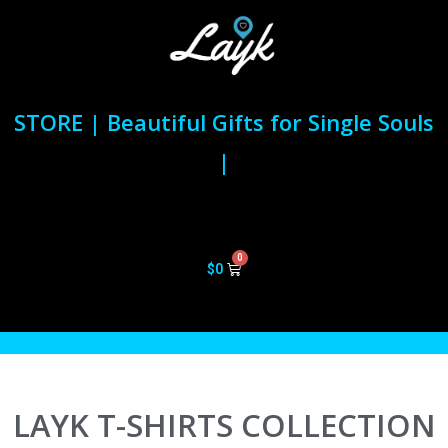
STORE | Beautiful Gifts for Single Souls
|
$
0
LAYK T-SHIRTS COLLECTION