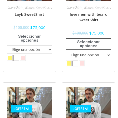
SweetShirts
,
Women SweetShirts
SweetShirts
,
Women SweetShirts
Layk SweetShirt
love men with beard
SweetShirt
$
75,000
$
100,000
$
75,000
$
100,000
Seleccionar
opciones
Seleccionar
opciones
¡OFERTA!
¡OFERTA!