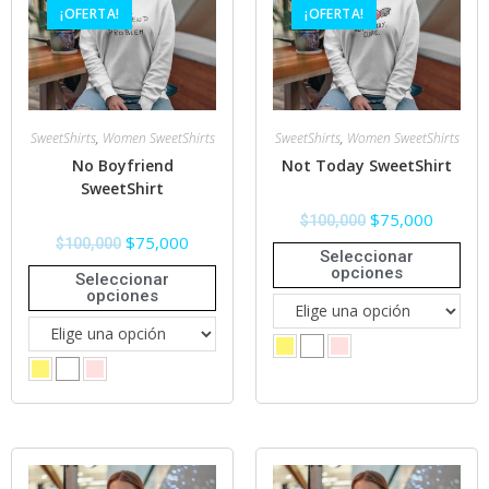
¡OFERTA!
¡OFERTA!
SweetShirts
,
Women SweetShirts
SweetShirts
,
Women SweetShirts
No Boyfriend
Not Today SweetShirt
SweetShirt
$
75,000
$
100,000
$
75,000
$
100,000
Seleccionar
opciones
Seleccionar
opciones