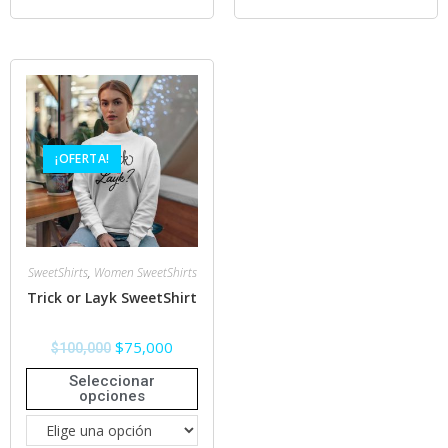
¡OFERTA!
SweetShirts
,
Women SweetShirts
Trick or Layk SweetShirt
$
75,000
$
100,000
Seleccionar
opciones