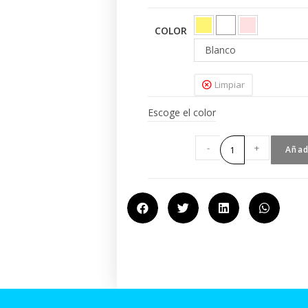
COLOR
Blanco
Limpiar
Escoge el color
-
+
Añad