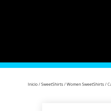
Inicio
/
SweetShirts
/
Women SweetShirts
/ C