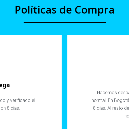
Políticas de Compra
rega
Hacemos despa
o y verificado el
normal. En Bogotá
on 8 días.
8 días. Al resto de
in