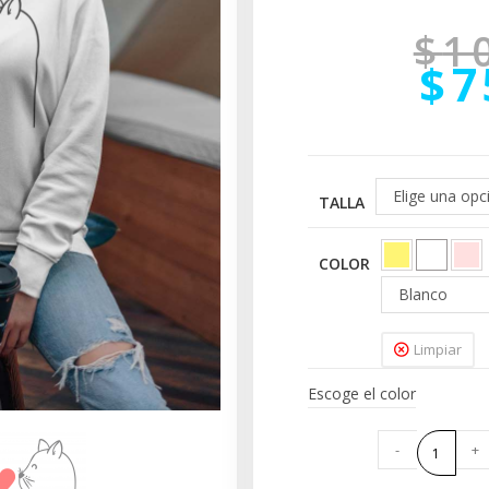
$
1
$
7
Elige una opc
TALLA
COLOR
Blanco
Limpiar
Escoge el color
-
+