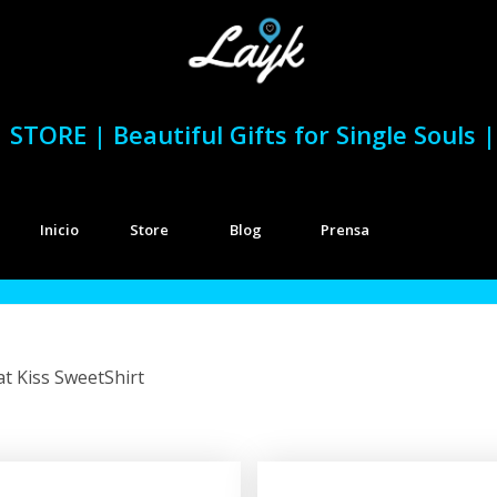
STORE | Beautiful Gifts for Single Souls |
Inicio
Store
Blog
Prensa
at Kiss SweetShirt