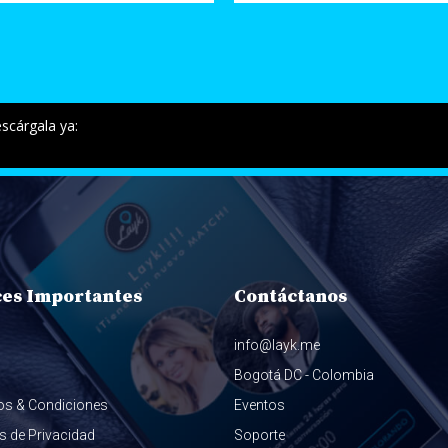
scárgala ya:
ces Importantes
Contáctanos
info@layk.me
Bogotá DC - Colombia
os & Condiciones
Eventos
as de Privacidad
Soporte