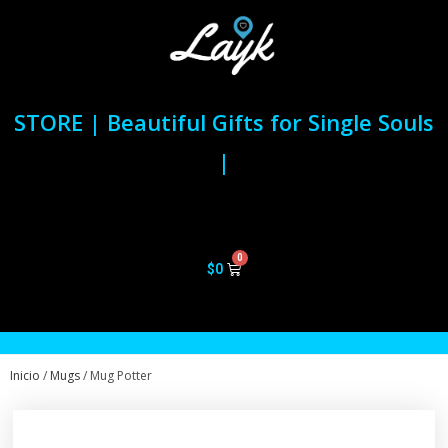
STORE | Beautiful Gifts for Single Souls
|
$
0
Inicio
/
Mugs
/ Mug Potter