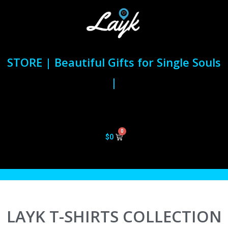
STORE | Beautiful Gifts for Single Souls
|
$
0
LAYK T-SHIRTS COLLECTION