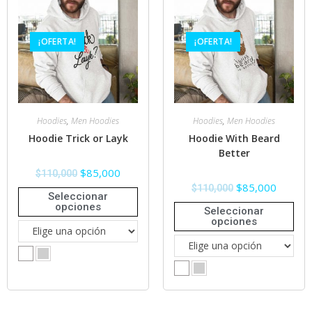
¡OFERTA!
¡OFERTA!
Hoodies
,
Men Hoodies
Hoodies
,
Men Hoodies
Hoodie Trick or Layk
Hoodie With Beard
Better
$
85,000
$
110,000
$
85,000
$
110,000
Seleccionar
opciones
Seleccionar
opciones