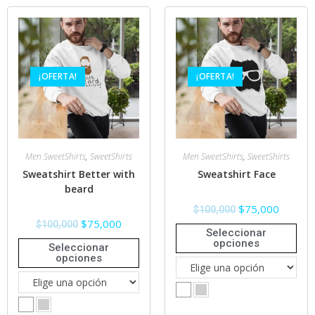
¡OFERTA!
¡OFERTA!
Men SweetShirts
,
SweetShirts
Men SweetShirts
,
SweetShirts
Sweatshirt Better with
Sweatshirt Face
beard
$
75,000
$
100,000
$
75,000
$
100,000
Seleccionar
opciones
Seleccionar
opciones